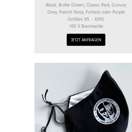
Black, Bottle Green, Classic Red, Convoy
Grey, French Navy, Fuchsia oder Purple
Größen XS – XXXL
100 % Baumwolle
JETZT ANFRAGEN