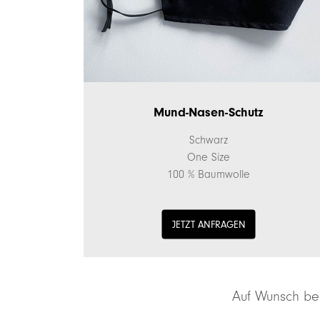
Mund-Nasen-Schutz
Schwarz
One Size
100 % Baumwolle
JETZT ANFRAGEN
Auf Wunsch bed