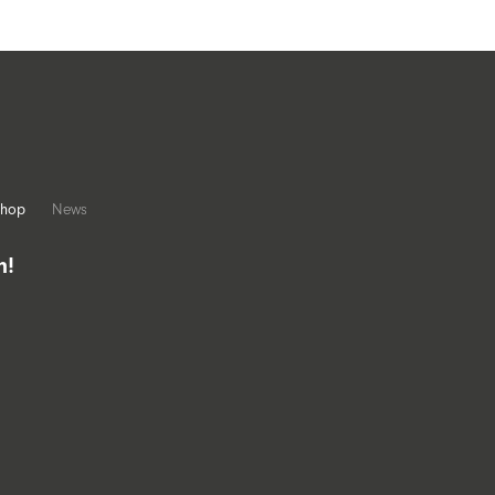
hop
News
h!