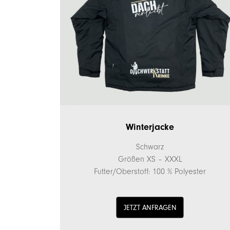
Winterjacke
Schwarz
Größen XS – XXXL
Futter/Oberstoff: 100 % Polyester
JETZT ANFRAGEN