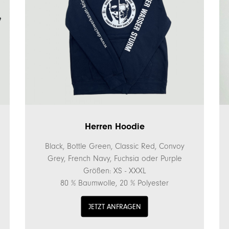
Herren Hoodie
Black, Bottle Green, Classic Red, Convoy
Grey, French Navy, Fuchsia oder Purple
Größen: XS - XXXL
80 % Baumwolle, 20 % Polyester
JETZT ANFRAGEN