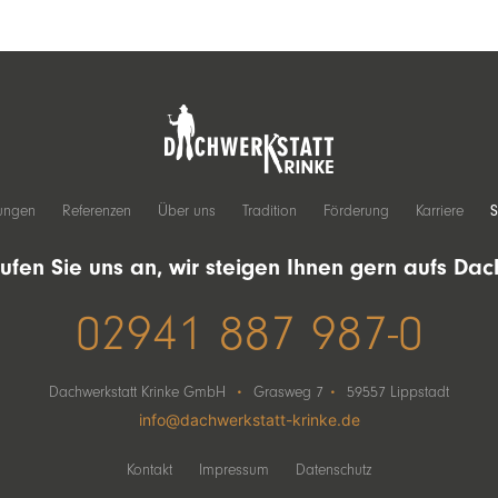
tungen
Referenzen
Über uns
Tradition
Förderung
Karriere
S
ufen Sie uns an, wir steigen Ihnen gern aufs Dac
02941 887 987-0
·
·
Dachwerkstatt Krinke GmbH
Grasweg 7
59557 Lippstadt
info@dachwerkstatt-krinke.de
Kontakt
Impressum
Datenschutz