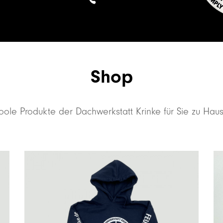
Shop
oole Produkte der Dachwerkstatt Krinke für Sie zu Haus